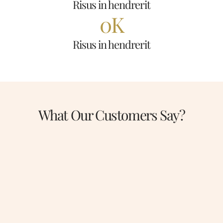
Risus in hendrerit
0
K
Risus in hendrerit
What Our Customers Say?
“Gravida cum sociis natoque penatibus. Cursus sit
amet dictum sit amet just sed risus Urna neque
viverra justo ne”