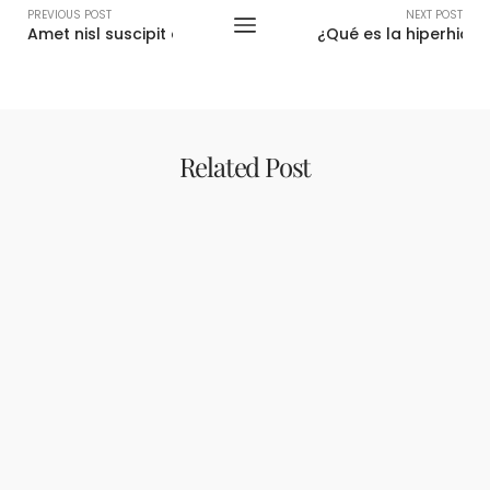
PREVIOUS POST
NEXT POST
Amet nisl suscipit adipiscing bibendum est ultricies
¿Qué es la hiperhidro
Related Post
Uncategorized
09/01/2024
Hello world!
Welcome to WordPress. This is your first post. Edit or delete
it, then start…
DISCOVER MORE