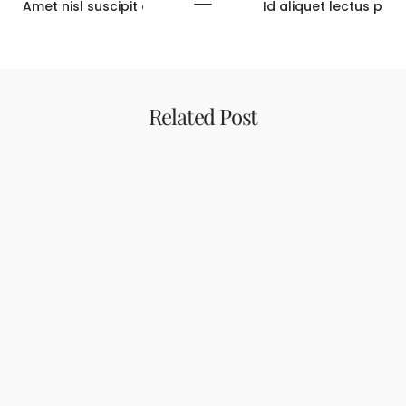
Amet nisl suscipit adipiscing bibendum est ultricies
Id aliquet lectus pro
Related Post
Uncategorized
09/01/2024
Hello world!
Welcome to WordPress. This is your first post. Edit or delete
it, then start…
DISCOVER MORE